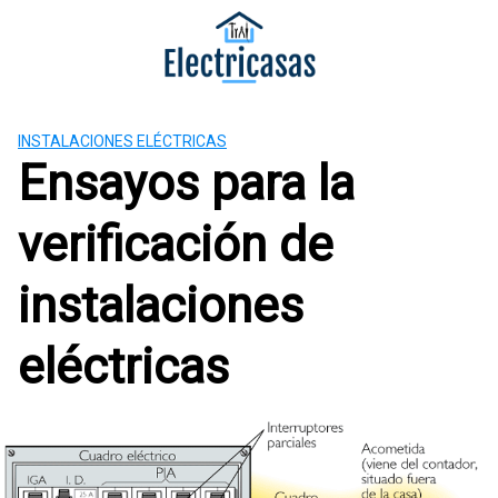
S
a
l
t
a
INSTALACIONES ELÉCTRICAS
r
Ensayos para la
a
l
c
verificación de
o
n
instalaciones
t
e
eléctricas
n
i
d
o