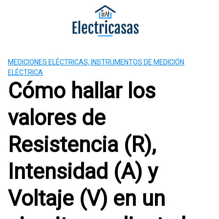
S
a
l
t
a
MEDICIONES ELÉCTRICAS, INSTRUMENTOS DE MEDICIÓN
r
ELÉCTRICA
a
Cómo hallar los
l
c
valores de
o
n
t
Resistencia (R),
e
n
Intensidad (A) y
i
d
Voltaje (V) en un
o