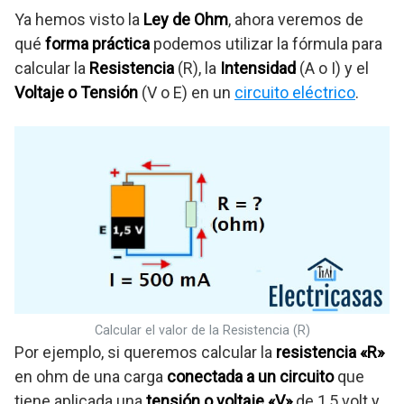
Ya hemos visto la
Ley de Ohm
, ahora veremos de
qué
forma práctica
podemos utilizar la fórmula para
calcular la
Resistencia
(R), la
Intensidad
(A o I) y el
Voltaje o Tensión
(V o E) en un
circuito eléctrico
.
Calcular el valor de la Resistencia (R)
Por ejemplo, si queremos calcular la
resistencia «R»
en ohm de una carga
conectada a un circuito
que
tiene aplicada una
tensión o voltaje «V»
de 1,5 volt y