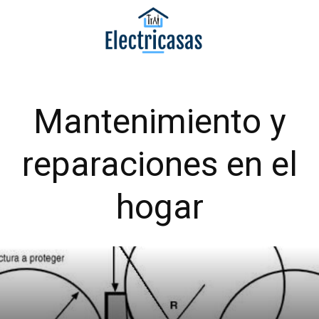
S
a
l
t
a
r
Mantenimiento y
a
l
c
reparaciones en el
o
n
hogar
t
e
n
i
d
o