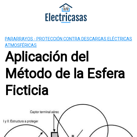
S
a
l
t
a
PARARRAYOS - PROTECCIÓN CONTRA DESCARGAS ELÉCTRICAS
r
ATMOSFÉRICAS
a
Aplicación del
l
c
Método de la Esfera
o
n
t
Ficticia
e
n
i
d
o