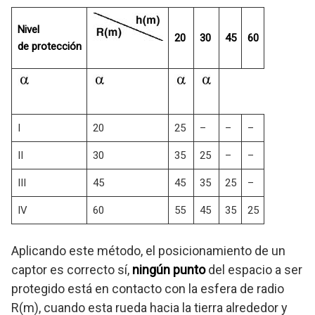
Nivel
20
30
45
60
de protección
I
20
25
–
–
–
II
30
35
25
–
–
III
45
45
35
25
–
IV
60
55
45
35
25
Aplicando este método, el posicionamiento de un
captor es correcto sí,
ningún punto
del espacio a ser
protegido está en contacto con la esfera de radio
R(m), cuando esta rueda hacia la tierra alrededor y