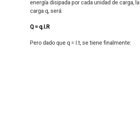
energía disipada por cada unidad de carga, l
carga q, será:
Q = q.I.R
Pero dado que q = I.t, se tiene finalmente: