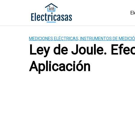
S
a
El
l
t
a
MEDICIONES ELÉCTRICAS, INSTRUMENTOS DE MEDICIÓ
r
Ley de Joule. Efec
a
l
c
Aplicación
o
n
t
e
n
i
d
o