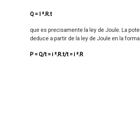
Q = I ².R.t
que es precisamente la ley de Joule. La pote
deduce a partir de la ley de Joule en la forma
P = Q/t = i ².R.t/t = i ².R