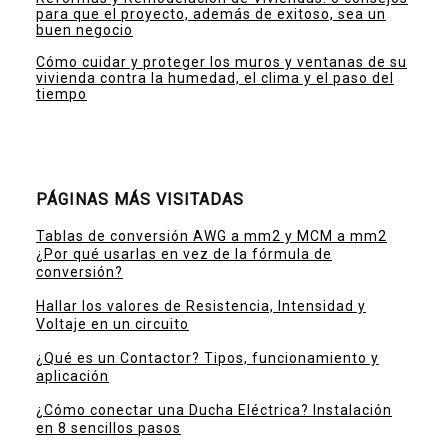
para que el proyecto, además de exitoso, sea un
buen negocio
Cómo cuidar y proteger los muros y ventanas de su
vivienda contra la humedad, el clima y el paso del
tiempo
PÁGINAS MÁS VISITADAS
Tablas de conversión AWG a mm2 y MCM a mm2
¿Por qué usarlas en vez de la fórmula de
conversión?
Hallar los valores de Resistencia, Intensidad y
Voltaje en un circuito
¿Qué es un Contactor? Tipos, funcionamiento y
aplicación
¿Cómo conectar una Ducha Eléctrica? Instalación
en 8 sencillos pasos