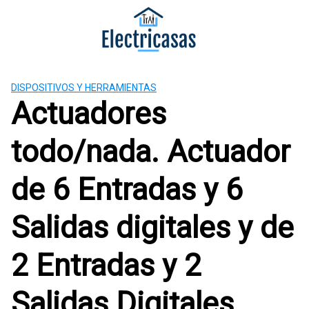
S
a
l
t
a
DISPOSITIVOS Y HERRAMIENTAS
r
Actuadores
a
l
c
todo/nada. Actuador
o
n
de 6 Entradas y 6
t
e
Salidas digitales y de
n
i
2 Entradas y 2
d
o
Salidas Digitales